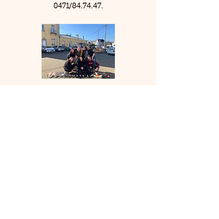
0471/84.74.47.
Horaire d'ouverture de l'accueil
:
lundi : 12h -19h
mardi : 12 - 19h
mercredi : 12 - 19
jeudi : 12 - 19h
vendredi : 12h - 23h
samedi : Fermé
dimanche : Fermé