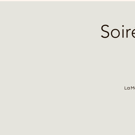
Soir
La M