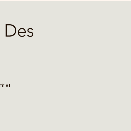
l Des
if et