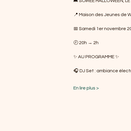
🦇 SOIRÉE HALLOWEEN, LE
📍 Maison des Jeunes de W
📅 Samedi 1er novembre 2
🕗 20h → 2h
✨ AU PROGRAMME ✨
🎧 DJ Set : ambiance élect
En lire plus >