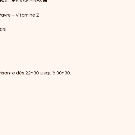
 BAL DES VAMPIRES 🦇
avre – Vitamine Z
025
risante dès 22h30 jusqu’à 00h30.